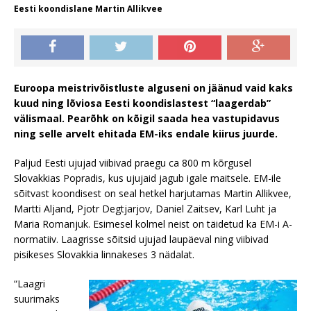
Eesti koondislane Martin Allikvee
Euroopa meistrivõistluste alguseni on jäänud vaid kaks
kuud ning lõviosa Eesti koondislastest “laagerdab”
välismaal. Pearõhk on kõigil saada hea vastupidavus
ning selle arvelt ehitada EM-iks endale kiirus juurde.
Paljud Eesti ujujad viibivad praegu ca 800 m kõrgusel
Slovakkias Popradis, kus ujujaid jagub igale maitsele. EM-ile
sõitvast koondisest on seal hetkel harjutamas Martin Allikvee,
Martti Aljand, Pjotr Degtjarjov, Daniel Zaitsev, Karl Luht ja
Maria Romanjuk. Esimesel kolmel neist on täidetud ka EM-i A-
normatiiv. Laagrisse sõitsid ujujad laupäeval ning viibivad
pisikeses Slovakkia linnakeses 3 nädalat.
“Laagri
suurimaks