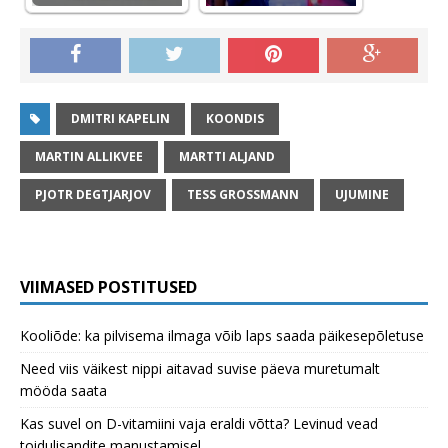
DMITRI KAPELIN
KOONDIS
MARTIN ALLIKVEE
MARTTI ALJAND
PJOTR DEGTJARJOV
TESS GROSSMANN
UJUMINE
VIIMASED POSTITUSED
Kooliõde: ka pilvisema ilmaga võib laps saada päikesepõletuse
Need viis väikest nippi aitavad suvise päeva muretumalt
mööda saata
Kas suvel on D-vitamiini vaja eraldi võtta? Levinud vead
toidulisandite manustamisel