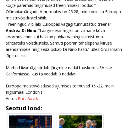
kõige paremad tingimused treenimiseks loodud.”
Olümpiamängude A-normatiiv on 25.28, mida neiu ka Euroopa
meistrivõistlustel sihib.
Treeningud viib läbi Euroopas vägagi tunnustatud treener
Andrea Di Nino
. “Laagri eesmärgiks on viimane kõva
koormus enne kui hakkan puhkama ning valmistuma
tähtsateks võistlusteks. Samuti pööran tähelepanu kiiruse
arendamisele ning seda oskab Di Nino hästi,” ütles Grossmann
lõpetuseks.
Martin Liivamägi siirdub järgmine nädal taaskord USA-sse
Californiasse, kus ta veedab 3 nädalat.
Euroopa meistrivõistlused ujumises toimuvad 16.-22. maini
Inglismaal Londonis.
Autor:
Priit Aavik
Seotud lood: