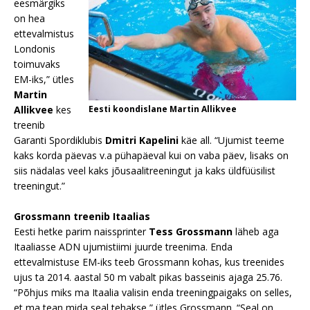
eesmärgiks
on hea
ettevalmistus
Londonis
toimuvaks
EM-iks,” ütles
Martin
Allikvee
kes
Eesti koondislane Martin Allikvee
treenib
Garanti Spordiklubis
Dmitri Kapelini
käe all. “Ujumist teeme
kaks korda päevas v.a pühapäeval kui on vaba päev, lisaks on
siis nädalas veel kaks jõusaalitreeningut ja kaks üldfüüsilist
treeningut.”
Grossmann treenib Itaalias
Eesti hetke parim naissprinter
Tess Grossmann
läheb aga
Itaaliasse ADN ujumistiimi juurde treenima. Enda
ettevalmistuse EM-iks teeb Grossmann kohas, kus treenides
ujus ta 2014. aastal 50 m vabalt pikas basseinis ajaga 25.76.
“Põhjus miks ma Itaalia valisin enda treeningpaigaks on selles,
et ma tean mida seal tehakse,” ütles Grossmann. “Seal on