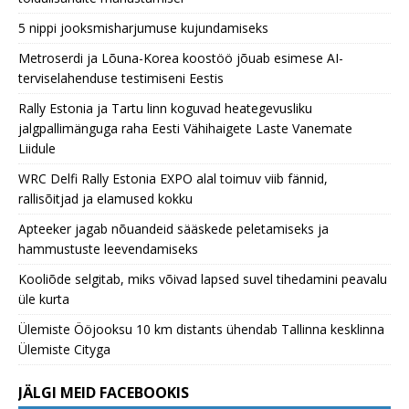
5 nippi jooksmisharjumuse kujundamiseks
Metroserdi ja Lõuna-Korea koostöö jõuab esimese AI-
terviselahenduse testimiseni Eestis
Rally Estonia ja Tartu linn koguvad heategevusliku
jalgpallimänguga raha Eesti Vähihaigete Laste Vanemate
Liidule
WRC Delfi Rally Estonia EXPO alal toimuv viib fännid,
rallisõitjad ja elamused kokku
Apteeker jagab nõuandeid sääskede peletamiseks ja
hammustuste leevendamiseks
Kooliõde selgitab, miks võivad lapsed suvel tihedamini peavalu
üle kurta
Ülemiste Ööjooksu 10 km distants ühendab Tallinna kesklinna
Ülemiste Cityga
JÄLGI MEID FACEBOOKIS