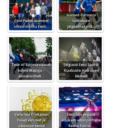
Suvised Euronicsi
Cool Padeli avamisel
tüdrukute
võtsid mõõtu Eesti…
jalgpallilaagrid…
Tour of Estonia naaseb
Selgusid Eesti Spordi
kolme etapiga –
Kuulsuste Halli uued
esmakordselt…
liikmed
Vana hea D-vitamiin
Eesti läbi aegade
hoiab viirused ja
edukaim vibusportlane
väsimuse eemal
Reena Pärnat…