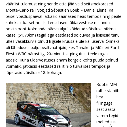
väärilist tulemust ning nende ette jäid vaid seitsmekordsed
Monte-Carlo ralli võitjad Sébastien Loeb – Daniel Elena. Ka
teisel võistluspäeval jätkasid saarlased heas tempos ning peale
kaheksat katset hoidsid eestlased üldarvestuse neljandat
positsiooni. Kolmanda päeva algul sõidetud võistluse pikimal
katsel (51,70km) tegid aga eestlased sõiduvea ja libisesid tänu
ühes vasakkurvis olnud liigsele kruusale üle kaljuserva. Õnneks
oli läheduses palju pealtvaatajaid, kes Tänaku ja Mõlderi Ford
Fiesta WRC pärast ligi 20-minutilist pingutust teele tagasi
aitasid. Kuna üldarvestuses enam kõrgeid kohti püüda polnud
võimalik, jätkasid eestlased rallit n-ö turvalises tempos ja
lõpetasid võistluse 18. kohaga.
Rootsi MM-
rallile starditi
hea
fiilinguga,
sest aasta
varem tegid
mehed just