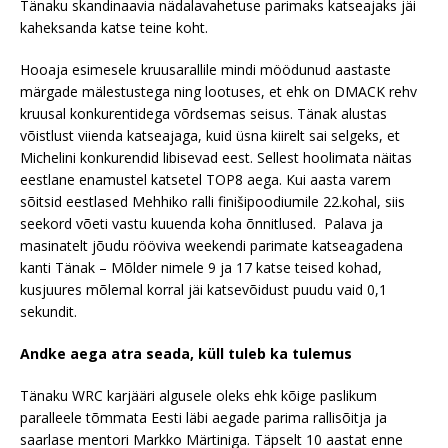
Tänaku skandinaavia nädalavahetuse parimaks katseajaks jäi
kaheksanda katse teine koht.
Hooaja esimesele kruusarallile mindi möödunud aastaste
märgade mälestustega ning lootuses, et ehk on DMACK rehv
kruusal konkurentidega võrdsemas seisus. Tänak alustas
võistlust viienda katseajaga, kuid üsna kiirelt sai selgeks, et
Michelini konkurendid libisevad eest. Sellest hoolimata näitas
eestlane enamustel katsetel TOP8 aega. Kui aasta varem
sõitsid eestlased Mehhiko ralli finišipoodiumile 22.kohal, siis
seekord võeti vastu kuuenda koha õnnitlused. Palava ja
masinatelt jõudu rööviva weekendi parimate katseagadena
kanti Tänak – Mõlder nimele 9 ja 17 katse teised kohad,
kusjuures mõlemal korral jäi katsevõidust puudu vaid 0,1
sekundit.
Andke aega atra seada, küll tuleb ka tulemus
Tänaku WRC karjääri algusele oleks ehk kõige paslikum
paralleele tõmmata Eesti läbi aegade parima rallisõitja ja
saarlase mentori Markko Märtiniga. Täpselt 10 aastat enne