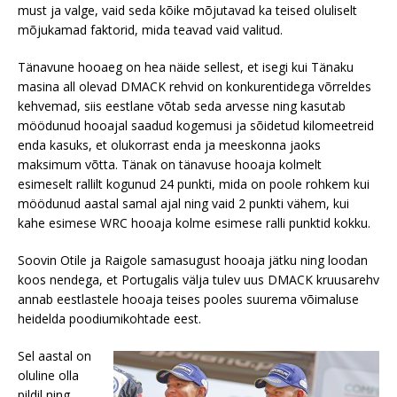
must ja valge, vaid seda kõike mõjutavad ka teised oluliselt
mõjukamad faktorid, mida teavad vaid valitud.
Tänavune hooaeg on hea näide sellest, et isegi kui Tänaku
masina all olevad DMACK rehvid on konkurentidega võrreldes
kehvemad, siis eestlane võtab seda arvesse ning kasutab
möödunud hooajal saadud kogemusi ja sõidetud kilomeetreid
enda kasuks, et olukorrast enda ja meeskonna jaoks
maksimum võtta. Tänak on tänavuse hooaja kolmelt
esimeselt rallilt kogunud 24 punkti, mida on poole rohkem kui
möödunud aastal samal ajal ning vaid 2 punkti vähem, kui
kahe esimese WRC hooaja kolme esimese ralli punktid kokku.
Soovin Otile ja Raigole samasugust hooaja jätku ning loodan
koos nendega, et Portugalis välja tulev uus DMACK kruusarehv
annab eestlastele hooaja teises pooles suurema võimaluse
heidelda poodiumikohtade eest.
Sel aastal on
oluline olla
pildil ning