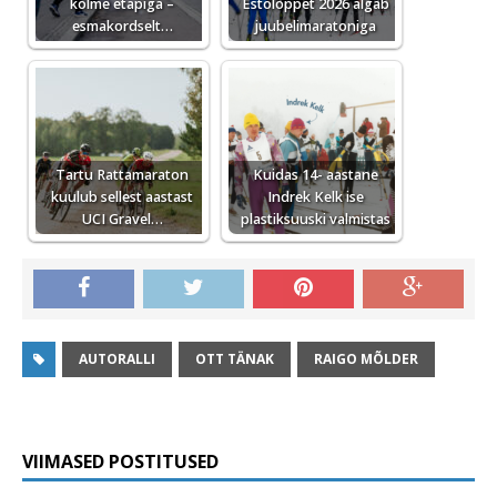
kolme etapiga –
Estoloppet 2026 algab
esmakordselt…
juubelimaratoniga
Tartu Rattamaraton
Kuidas 14- aastane
kuulub sellest aastast
Indrek Kelk ise
UCI Gravel…
plastiksuuski valmistas
AUTORALLI
OTT TÄNAK
RAIGO MÕLDER
VIIMASED POSTITUSED