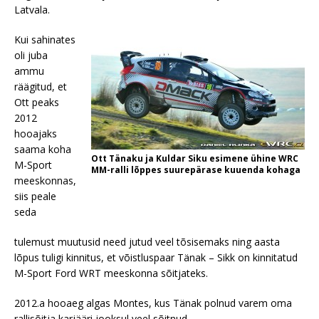
Latvala.
Kui sahinates
oli juba
ammu
räägitud, et
Ott peaks
2012
hooajaks
saama koha
Ott Tänaku ja Kuldar Siku esimene ühine WRC
M-Sport
MM-ralli lõppes suurepärase kuuenda kohaga
meeskonnas,
siis peale
seda
tulemust muutusid need jutud veel tõsisemaks ning aasta
lõpus tuligi kinnitus, et võistluspaar Tänak – Sikk on kinnitatud
M-Sport Ford WRT meeskonna sõitjateks.
2012.a hooaeg algas Montes, kus Tänak polnud varem oma
rallisõitja karjääri jooksul veel sõitnud.