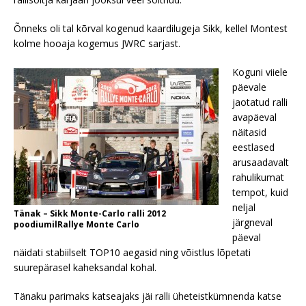
Õnneks oli tal kõrval kogenud kaardilugeja Sikk, kellel Montest
kolme hooaja kogemus JWRC sarjast.
Koguni viiele
päevale
jaotatud ralli
avapäeval
näitasid
eestlased
arusaadavalt
rahulikumat
tempot, kuid
neljal
Tänak – Sikk Monte-Carlo ralli 2012
järgneval
poodiumilRallye Monte Carlo
päeval
näidati stabiilselt TOP10 aegasid ning võistlus lõpetati
suurepärasel kaheksandal kohal.
Tänaku parimaks katseajaks jäi ralli üheteistkümnenda katse