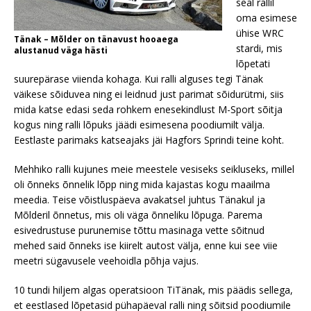
seal rallil
oma esimese
ühise WRC
Tänak – Mõlder on tänavust hooaega
stardi, mis
alustanud väga hästi
lõpetati
suurepärase viienda kohaga. Kui ralli alguses tegi Tänak
väikese sõiduvea ning ei leidnud just parimat sõidurütmi, siis
mida katse edasi seda rohkem enesekindlust M-Sport sõitja
kogus ning ralli lõpuks jäädi esimesena poodiumilt välja.
Eestlaste parimaks katseajaks jäi Hagfors Sprindi teine koht.
Mehhiko ralli kujunes meie meestele vesiseks seikluseks, millel
oli õnneks õnnelik lõpp ning mida kajastas kogu maailma
meedia. Teise võistluspäeva avakatsel juhtus Tänakul ja
Mõlderil õnnetus, mis oli väga õnneliku lõpuga. Parema
esivedrustuse purunemise tõttu masinaga vette sõitnud
mehed said õnneks ise kiirelt autost välja, enne kui see viie
meetri sügavusele veehoidla põhja vajus.
10 tundi hiljem algas operatsioon TiTänak, mis päädis sellega,
et eestlased lõpetasid pühapäeval ralli ning sõitsid poodiumile