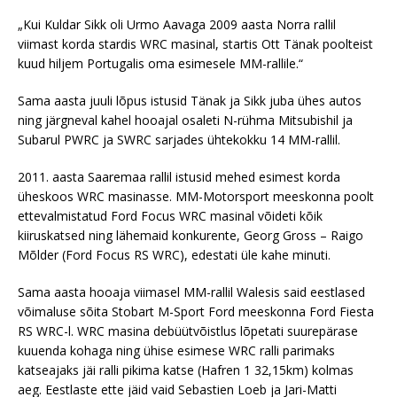
„Kui Kuldar Sikk oli Urmo Aavaga 2009 aasta Norra rallil
viimast korda stardis WRC masinal, startis Ott Tänak poolteist
kuud hiljem Portugalis oma esimesele MM-rallile.“
Sama aasta juuli lõpus istusid Tänak ja Sikk juba ühes autos
ning järgneval kahel hooajal osaleti N-rühma Mitsubishil ja
Subarul PWRC ja SWRC sarjades ühtekokku 14 MM-rallil.
2011. aasta Saaremaa rallil istusid mehed esimest korda
üheskoos WRC masinasse. MM-Motorsport meeskonna poolt
ettevalmistatud Ford Focus WRC masinal võideti kõik
kiiruskatsed ning lähemaid konkurente, Georg Gross – Raigo
Mõlder (Ford Focus RS WRC), edestati üle kahe minuti.
Sama aasta hooaja viimasel MM-rallil Walesis said eestlased
võimaluse sõita Stobart M-Sport Ford meeskonna Ford Fiesta
RS WRC-l. WRC masina debüütvõistlus lõpetati suurepärase
kuuenda kohaga ning ühise esimese WRC ralli parimaks
katseajaks jäi ralli pikima katse (Hafren 1 32,15km) kolmas
aeg. Eestlaste ette jäid vaid Sebastien Loeb ja Jari-Matti