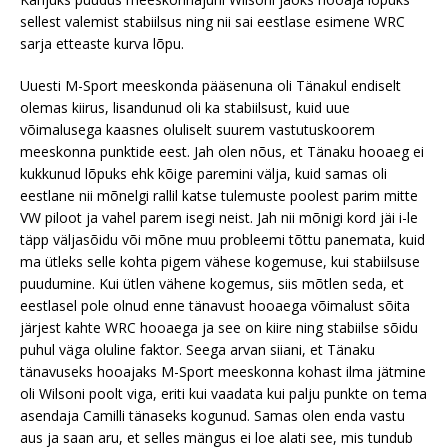
sellest valemist stabiilsus ning nii sai eestlase esimene WRC
sarja etteaste kurva lõpu.
Uuesti M-Sport meeskonda pääsenuna oli Tänakul endiselt
olemas kiirus, lisandunud oli ka stabiilsust, kuid uue
võimalusega kaasnes oluliselt suurem vastutuskoorem
meeskonna punktide eest. Jah olen nõus, et Tänaku hooaeg ei
kukkunud lõpuks ehk kõige paremini välja, kuid samas oli
eestlane nii mõnelgi rallil katse tulemuste poolest parim mitte
VW piloot ja vahel parem isegi neist. Jah nii mõnigi kord jäi i-le
täpp väljasõidu või mõne muu probleemi tõttu panemata, kuid
ma ütleks selle kohta pigem vähese kogemuse, kui stabiilsuse
puudumine. Kui ütlen vähene kogemus, siis mõtlen seda, et
eestlasel pole olnud enne tänavust hooaega võimalust sõita
järjest kahte WRC hooaega ja see on kiire ning stabiilse sõidu
puhul väga oluline faktor. Seega arvan siiani, et Tänaku
tänavuseks hooajaks M-Sport meeskonna kohast ilma jätmine
oli Wilsoni poolt viga, eriti kui vaadata kui palju punkte on tema
asendaja Camilli tänaseks kogunud. Samas olen enda vastu
aus ja saan aru, et selles mängus ei loe alati see, mis tundub