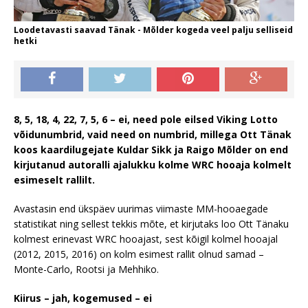
Loodetavasti saavad Tänak - Mõlder kogeda veel palju selliseid
hetki
8, 5, 18, 4, 22, 7, 5, 6 – ei, need pole eilsed Viking Lotto
võidunumbrid, vaid need on numbrid, millega Ott Tänak
koos kaardilugejate Kuldar Sikk ja Raigo Mõlder on end
kirjutanud autoralli ajalukku kolme WRC hooaja kolmelt
esimeselt rallilt.
Avastasin end ükspäev uurimas viimaste MM-hooaegade
statistikat ning sellest tekkis mõte, et kirjutaks loo Ott Tänaku
kolmest erinevast WRC hooajast, sest kõigil kolmel hooajal
(2012, 2015, 2016) on kolm esimest rallit olnud samad –
Monte-Carlo, Rootsi ja Mehhiko.
Kiirus – jah, kogemused – ei