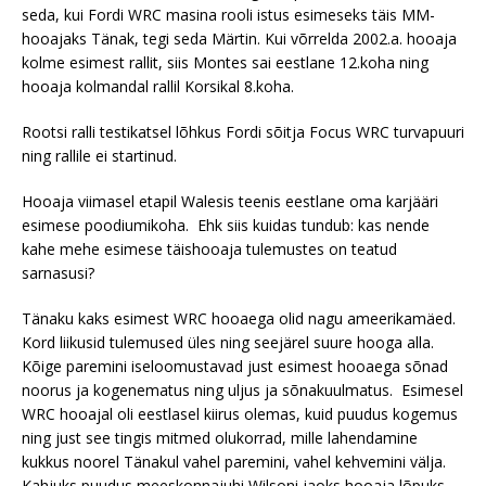
seda, kui Fordi WRC masina rooli istus esimeseks täis MM-
hooajaks Tänak, tegi seda Märtin. Kui võrrelda 2002.a. hooaja
kolme esimest rallit, siis Montes sai eestlane 12.koha ning
hooaja kolmandal rallil Korsikal 8.koha.
Rootsi ralli testikatsel lõhkus Fordi sõitja Focus WRC turvapuuri
ning rallile ei startinud.
Hooaja viimasel etapil Walesis teenis eestlane oma karjääri
esimese poodiumikoha. Ehk siis kuidas tundub: kas nende
kahe mehe esimese täishooaja tulemustes on teatud
sarnasusi?
Tänaku kaks esimest WRC hooaega olid nagu ameerikamäed.
Kord liikusid tulemused üles ning seejärel suure hooga alla.
Kõige paremini iseloomustavad just esimest hooaega sõnad
noorus ja kogenematus ning uljus ja sõnakuulmatus. Esimesel
WRC hooajal oli eestlasel kiirus olemas, kuid puudus kogemus
ning just see tingis mitmed olukorrad, mille lahendamine
kukkus noorel Tänakul vahel paremini, vahel kehvemini välja.
Kahjuks puudus meeskonnajuhi Wilsoni jaoks hooaja lõpuks