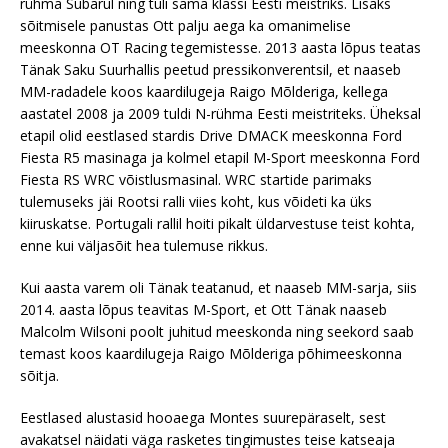
rühma Subarul ning tuli sama klassi Eesti meistriks. Lisaks
sõitmisele panustas Ott palju aega ka omanimelise
meeskonna OT Racing tegemistesse. 2013 aasta lõpus teatas
Tänak Saku Suurhallis peetud pressikonverentsil, et naaseb
MM-radadele koos kaardilugeja Raigo Mõlderiga, kellega
aastatel 2008 ja 2009 tuldi N-rühma Eesti meistriteks. Üheksal
etapil olid eestlased stardis Drive DMACK meeskonna Ford
Fiesta R5 masinaga ja kolmel etapil M-Sport meeskonna Ford
Fiesta RS WRC võistlusmasinal. WRC startide parimaks
tulemuseks jäi Rootsi ralli viies koht, kus võideti ka üks
kiiruskatse. Portugali rallil hoiti pikalt üldarvestuse teist kohta,
enne kui väljasõit hea tulemuse rikkus.
Kui aasta varem oli Tänak teatanud, et naaseb MM-sarja, siis
2014. aasta lõpus teavitas M-Sport, et Ott Tänak naaseb
Malcolm Wilsoni poolt juhitud meeskonda ning seekord saab
temast koos kaardilugeja Raigo Mõlderiga põhimeeskonna
sõitja.
Eestlased alustasid hooaega Montes suurepäraselt, sest
avakatsel näidati väga rasketes tingimustes teise katseaja