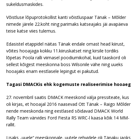
sukeldusmaskides.
Võistluse lõpuprotokollist kanti võistluspaar Tänak – Mõlder
nimede järele 22.koht ning parimaks katseajaks jäi avapäeva
teise katse viies tulemus.
Edasistel etappidel näitas Tänak endale omast head kiirust,
võites hooajaga kokku 11.kiiruskatset ning kirsile tordiks
lõpetas Poola ralli viimasel poodiumikohal, kuid taaskord oli
sellest kõigest meeskonna boss Wilsonile vähe ning uueks
hooajaks enam eestlasele lepingut ei pakutud.
Tagasi DMACKis ehk kogemuste realiseerimise hooaeg
27. novembril saatis DMACK meeskond välja pressiteate, kus
oli kirjas, et hooajal 2016 naasevad Ott Tänak – Raigo Mõlder
nende meeskonda ning eestlased sõidavad DMACK World
Rally Team värvides Ford Fiesta RS WRC-l kaasa kõik 14 MM-
rallit.
Lisaks „uuele“ meeskonnale, uutele rehvidele oli Tänaku jaoks