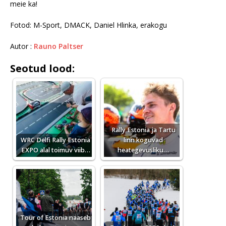
meie ka!
Fotod: M-Sport, DMACK, Daniel Hlinka, erakogu
Autor :
Rauno Paltser
Seotud lood:
Rally Estonia ja Tartu
WRC Delfi Rally Estonia
linn koguvad
EXPO alal toimuv viib…
heategevusliku…
Tour of Estonia naaseb