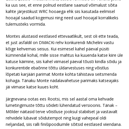
ka uus see, et enne polnud eestlane saanud võimalust sõita
kahte järjestikust WRC hooaega ehk siis kasutada eelmisel
hooajal saadud kogemusi ning need uuel hooajal korralikeks
tulemusteks vormida.
Montes alustasid eestlased ettevaatlikult, sest oli ette teada,
et just asfaldil on DMACKi rehv konkurendi Michelini vastu
kõige kehvemas seisus. Kui esimesel kahel päeval püsiti
kümnendal kohal, mille sisse mahtus ka kuuenda katse kiire üle
katuse käimine, siis kahel viimasel päeval tõusti kindla sõidu ja
konkurentide ebaõnne tõttu üldarvestuses ning võistlus
lõpetati karjääri parimat Monte kohta tähistava seitsmenda
kohaga. Tänaku Monte nädalavahetuse parimaks katseajaks
jäi viimase katse kuues koht.
Järgnevana ootas ees Rootsi, mis sel aastal oma kehvade
lumetingimuste tõttu sõideti lühendatud versioonis. Tänak –
Mõlder näitasid terve võistluse jooksul stabiilset ja vastavalt
rehvidele lubavat sõidutempot ning kuigi vahepeal oldi
neljandad, siis ralli finišipoodiumile sõitsid eestlased viiendana.