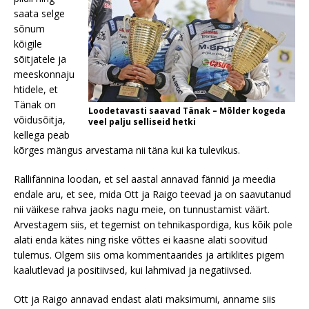
saata selge
sõnum
kõigile
sõitjatele ja
meeskonnaju
htidele, et
Tänak on
Loodetavasti saavad Tänak – Mõlder kogeda
võidusõitja,
veel palju selliseid hetki
kellega peab
kõrges mängus arvestama nii täna kui ka tulevikus.
Rallifännina loodan, et sel aastal annavad fännid ja meedia
endale aru, et see, mida Ott ja Raigo teevad ja on saavutanud
nii väikese rahva jaoks nagu meie, on tunnustamist väärt.
Arvestagem siis, et tegemist on tehnikaspordiga, kus kõik pole
alati enda kätes ning riske võttes ei kaasne alati soovitud
tulemus. Olgem siis oma kommentaarides ja artiklites pigem
kaalutlevad ja positiivsed, kui lahmivad ja negatiivsed.
Ott ja Raigo annavad endast alati maksimumi, anname siis