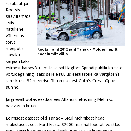
resultaat jäi
Rootsis
saavutamata
, siis
natukene
vähendas
tõrva
meepotis
Rootsi rallil 2015 jäid Tänak – Mõlder napilt
poodiumilt välja
Tänaku
karjääri kaks
esimest katsevõitu, mille ta sai Hagfors Sprindi publikukatsete
võitudega ning lisaks sellele kuulus eestlastele ka Vargåsen´i
kiiruskatse 32 meetrise õhulennu eest Colin´s Crest hüppe
auhind.
Järgnevalt ootas eestlasi ees Atlandi ületus ning Mehhiko
palavus ja kruus.
Eelmisest aastast olid Tänak – Sikul Mehhikost head
mälestused, sest Ford Fiesta S2000 masinal lõpetati võistlus
oma klassi kolmanda ning absoluutarvestuse kümnenda