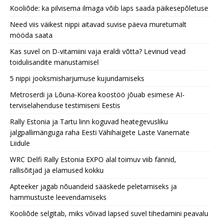
Kooliõde: ka pilvisema ilmaga võib laps saada päikesepõletuse
Need viis väikest nippi aitavad suvise päeva muretumalt
mööda saata
Kas suvel on D-vitamiini vaja eraldi võtta? Levinud vead
toidulisandite manustamisel
5 nippi jooksmisharjumuse kujundamiseks
Metroserdi ja Lõuna-Korea koostöö jõuab esimese AI-
terviselahenduse testimiseni Eestis
Rally Estonia ja Tartu linn koguvad heategevusliku
jalgpallimänguga raha Eesti Vähihaigete Laste Vanemate
Liidule
WRC Delfi Rally Estonia EXPO alal toimuv viib fännid,
rallisõitjad ja elamused kokku
Apteeker jagab nõuandeid sääskede peletamiseks ja
hammustuste leevendamiseks
Kooliõde selgitab, miks võivad lapsed suvel tihedamini peavalu