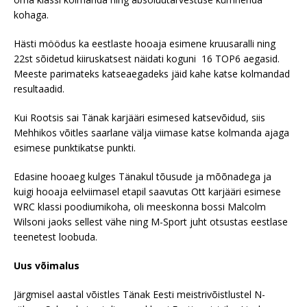
kohaga.
Hästi möödus ka eestlaste hooaja esimene kruusaralli ning
22st sõidetud kiiruskatsest näidati koguni 16 TOP6 aegasid.
Meeste parimateks katseaegadeks jäid kahe katse kolmandad
resultaadid.
Kui Rootsis sai Tänak karjääri esimesed katsevõidud, siis
Mehhikos võitles saarlane välja viimase katse kolmanda ajaga
esimese punktikatse punkti.
Edasine hooaeg kulges Tänakul tõusude ja mõõnadega ja
kuigi hooaja eelviimasel etapil saavutas Ott karjääri esimese
WRC klassi poodiumikoha, oli meeskonna bossi Malcolm
Wilsoni jaoks sellest vähe ning M-Sport juht otsustas eestlase
teenetest loobuda.
Uus võimalus
Järgmisel aastal võistles Tänak Eesti meistrivõistlustel N-