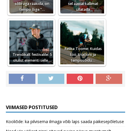
sõbraga rääkida, on
sel aastal kallimat
tempo õige.”…
üllatada
Relika Toome: Kuidas
Trendikalt festivalile: 5
töö, triatloni ja
olulist elementi selle…
temposõidu…
VIIMASED POSTITUSED
Kooliõde: ka pilvisema ilmaga võib laps saada päikesepõletuse