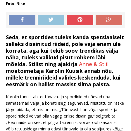
Foto: Nike
Seda, et sportides tuleks kanda spetsiaalselt
selleks disainitud riideid, pole vaja enam üle
korrata, aga kui tekib soov trendikas välja
näha, tuleks valikud pisut rohkem läbi
mõelda. Stilist ning ajakirja
Anne & Stiil
moetoimetaja Karolin Kuusik annab nõu,
millele trenniriideid valides keskenduda, kui
eesmärk on hallist massist silma paista.
Karolin tunnistab, et tänava- ja spordiriided näevad üha
sarnasemad välja ja kohati isegi segunevad, mistõttu on raske
järge pidada, et mis on mis. „Tänavastiil on väga sportlik ja
spordiriided võivad olla vägagi erilise disainiga,“ selgitab ta.
„Hea näide on see, et jalgrattatrennist või aeroobikasaalist
võib retuusidega minna edasi tänavale ja olla sealjuures kõige