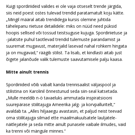
Kuigi spordiriideid valides ei ole vaja otseselt trende järgida,
siis neid poest ostes tulevad trendid paratamatult koju kätte.
„Mingil määral aitab trendidega kursis olemine juhtida
tähelepanu riietuse detailidele: miks on nüüd need püksid
hoopis sellised või tossud teistsuguse kujuga. Spordiriietuse ja
-jalatsite puhul taotlevad trendid tulemuste parandamist ja
suuremat mugavust, materjalid lasevad nahal rohkem hingata
ja on mugavad,“ räägib stilist. Ta lisab, et kindlasti aitab just
õigete jalanõude valik tulemuste saavutamisele palju kaasa.
Mitte ainult trennis
Spordiriideid võib vabalt kanda trennisaalist väljaspool ja
stilistina on Karolinil õnnestunud seda siin-seal katsetada.
„Mulle meeldib n-ö tavaeluks ammutada inspiratsiooni
suurepärase stiilitajuga Ameerika jalg- ja korvpalluritelt,“
avaldab ta. „Alles hiljaaegu avastasin, et paljud neist teevad
oma stiilitajuga silmad ette maailmakuulsatele lauljatele-
näitlejatele ja seda mitte ainult punasele vaibale ilmudes, vaid
ka trenni või mängule minnes.“