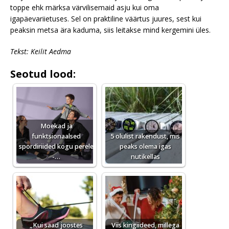
toppe ehk märksa värvilisemaid asju kui oma
igapäevariietuses. Sel on praktiline väärtus juures, sest kui
peaksin metsa ära kaduma, siis leitakse mind kergemini üles.
Tekst: Keilit Aedma
Seotud lood:
Moekad ja
funktsionaalsed
5 olulist rakendust, mis
spordiriided kogu perele
peaks olema igas
-…
nutikellas
„Kui saad joostes
Viis kingiideed, millega