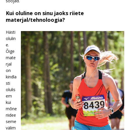
soojad.
Kui oluline on sinu jaoks riiete
materjal/tehnoloogia?
Hästi
olulin
e.
Õige
mate
rjal
on
kindla
sti
olulis
em
kui
mõne
riidee
seme
välim