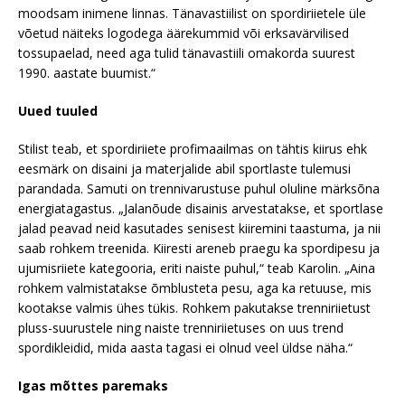
moodsam inimene linnas. Tänavastiilist on spordiriietele üle
võetud näiteks logodega äärekummid või erksavärvilised
tossupaelad, need aga tulid tänavastiili omakorda suurest
1990. aastate buumist.“
Uued tuuled
Stilist teab, et spordiriiete profimaailmas on tähtis kiirus ehk
eesmärk on disaini ja materjalide abil sportlaste tulemusi
parandada. Samuti on trennivarustuse puhul oluline märksõna
energiatagastus. „Jalanõude disainis arvestatakse, et sportlase
jalad peavad neid kasutades senisest kiiremini taastuma, ja nii
saab rohkem treenida. Kiiresti areneb praegu ka spordipesu ja
ujumisriiete kategooria, eriti naiste puhul,“ teab Karolin. „Aina
rohkem valmistatakse õmblusteta pesu, aga ka retuuse, mis
kootakse valmis ühes tükis. Rohkem pakutakse trenniriietust
pluss-suurustele ning naiste trenniriietuses on uus trend
spordikleidid, mida aasta tagasi ei olnud veel üldse näha.“
Igas mõttes paremaks