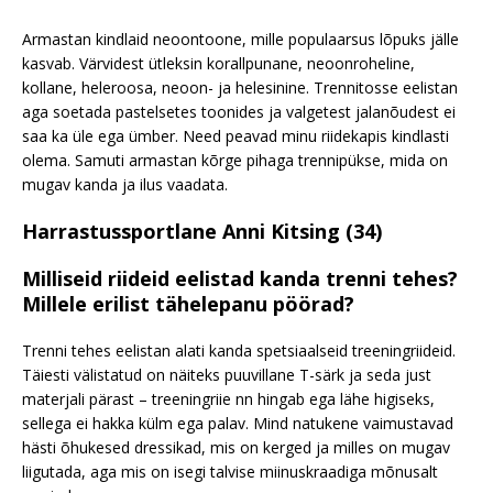
Armastan kindlaid neoontoone, mille populaarsus lõpuks jälle
kasvab. Värvidest ütleksin korallpunane, neoonroheline,
kollane, heleroosa, neoon- ja helesinine. Trennitosse eelistan
aga soetada pastelsetes toonides ja valgetest jalanõudest ei
saa ka üle ega ümber. Need peavad minu riidekapis kindlasti
olema. Samuti armastan kõrge pihaga trennipükse, mida on
mugav kanda ja ilus vaadata.
Harrastussportlane Anni Kitsing (34)
Milliseid riideid eelistad kanda trenni tehes?
Millele erilist tähelepanu pöörad?
Trenni tehes eelistan alati kanda spetsiaalseid treeningriideid.
Täiesti välistatud on näiteks puuvillane T-särk ja seda just
materjali pärast – treeningriie nn hingab ega lähe higiseks,
sellega ei hakka külm ega palav. Mind natukene vaimustavad
hästi õhukesed dressikad, mis on kerged ja milles on mugav
liigutada, aga mis on isegi talvise miinuskraadiga mõnusalt