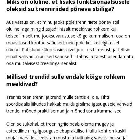
Miks on oluline, et lisaks funktsionaalsusele
oleksid su trenniriided põneva stiiliga?
Aus vastus on, et minu jaoks pole trenniriiete põnev stiil
oluline, aga mingid asjad lihtsalt meeldivad rohkem kui
teised.Ilmselt mu jooksuvarustuse kõige kummalisem osa on
maavillased kootud säärised, neid pole küll kellelgi teisel
näinud. Pahkluud külmetasid talvel joostes hirmsasti ja tellisin
emalt vahvad triibulised säärised – tähtis ja täiesti asendamatu
osa mu talvisest treeningarsenalist.
Millised trendid sulle endale kõige rohkem
meeldivad?
Trennis teen trenni ja trend mulle tähtis ei ole. Tihti
spordisaalis liikudes hakkab muidugi silma igasuguseid vahvaid
trende, mõned praktilisemad ja mõned üsna kummalised.
Olen seisukohal, et treeningriie peab olema mugav ja
esteetiline ning igasuguse ebapraktilise tilulilu koht on kuskil
mujal. Värvidest eelistan musta ja halli ning värvilisi pükse ja