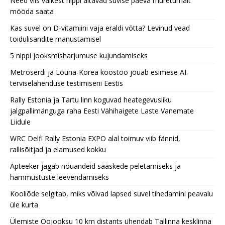
Need viis väikest nippi aitavad suvise päeva muretumalt
mööda saata
Kas suvel on D-vitamiini vaja eraldi võtta? Levinud vead
toidulisandite manustamisel
5 nippi jooksmisharjumuse kujundamiseks
Metroserdi ja Lõuna-Korea koostöö jõuab esimese AI-
terviselahenduse testimiseni Eestis
Rally Estonia ja Tartu linn koguvad heategevusliku
jalgpallimänguga raha Eesti Vähihaigete Laste Vanemate
Liidule
WRC Delfi Rally Estonia EXPO alal toimuv viib fännid,
rallisõitjad ja elamused kokku
Apteeker jagab nõuandeid sääskede peletamiseks ja
hammustuste leevendamiseks
Kooliõde selgitab, miks võivad lapsed suvel tihedamini peavalu
üle kurta
Ülemiste Ööjooksu 10 km distants ühendab Tallinna kesklinna