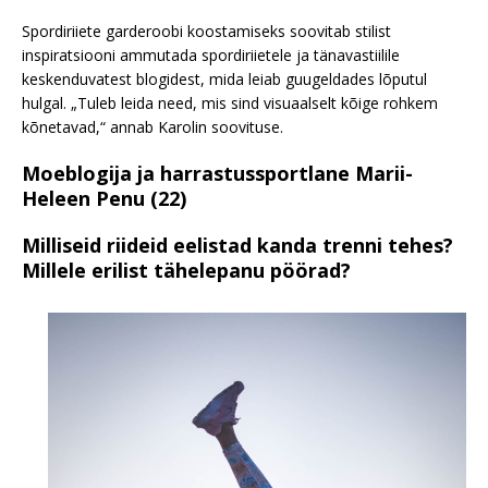
Spordiriiete garderoobi koostamiseks soovitab stilist
inspiratsiooni ammutada spordiriietele ja tänavastiilile
keskenduvatest blogidest, mida leiab guugeldades lõputul
hulgal. „Tuleb leida need, mis sind visuaalselt kõige rohkem
kõnetavad,“ annab Karolin soovituse.
Moeblogija ja harrastussportlane Marii-
Heleen Penu (22)
Milliseid riideid eelistad kanda trenni tehes?
Millele erilist tähelepanu pöörad?