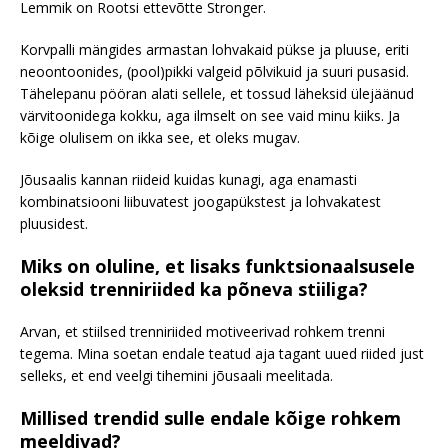
Lemmik on Rootsi ettevõtte Stronger.
Korvpalli mängides armastan lohvakaid pükse ja pluuse, eriti
neoontoonides, (pool)pikki valgeid põlvikuid ja suuri pusasid.
Tähelepanu pööran alati sellele, et tossud läheksid ülejäänud
värvitoonidega kokku, aga ilmselt on see vaid minu kiiks. Ja
kõige olulisem on ikka see, et oleks mugav.
Jõusaalis kannan riideid kuidas kunagi, aga enamasti
kombinatsiooni liibuvatest joogapükstest ja lohvakatest
pluusidest.
Miks on oluline, et lisaks funktsionaalsusele
oleksid trenniriided ka põneva stiiliga?
Arvan, et stiilsed trenniriided motiveerivad rohkem trenni
tegema. Mina soetan endale teatud aja tagant uued riided just
selleks, et end veelgi tihemini jõusaali meelitada.
Millised trendid sulle endale kõige rohkem
meeldivad?