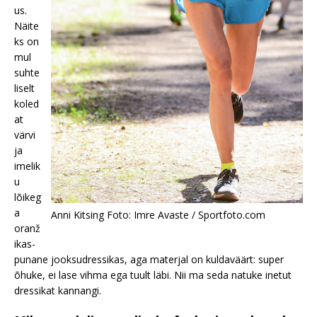
us.
Näite
ks on
mul
suhte
liselt
koled
at
värvi
ja
imelik
u
lõikeg
a
Anni Kitsing Foto: Imre Avaste / Sportfoto.com
oranž
ikas-
punane jooksudressikas, aga materjal on kuldaväärt: super
õhuke, ei lase vihma ega tuult läbi. Nii ma seda natuke inetut
dressikat kannangi.