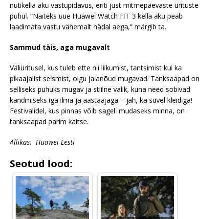
nutikella aku vastupidavus, eriti just mitmepäevaste ürituste
puhul. “Näiteks uue Huawei Watch FIT 3 kella aku peab
laadimata vastu vähemalt nädal aega,” märgib ta.
Sammud täis, aga mugavalt
Väliüritusel, kus tuleb ette nii liikumist, tantsimist kui ka
pikaajalist seismist, olgu jalanõud mugavad. Tanksaapad on
selliseks puhuks mugav ja stiilne valik, kuna need sobivad
kandmiseks iga ilma ja aastaajaga – jah, ka suvel kleidiga!
Festivalidel, kus pinnas võib sageli mudaseks minna, on
tanksaapad parim kaitse.
Allikas: Huawei Eesti
Seotud lood: