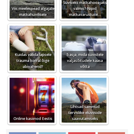
Suviseks matkahooajaks
Viis meelespead algajale
valmis? Nipid
matkahuvilisele
matkavarustuse…
Kuidas valida lapsele
5 asja, mida suvistele
trauma korral õige
väljasõitudele kaasa
abivahend?
võtta
Lihtsad sammud
tervislike eluviiside
Online kasiinod Eestis
saavutamiseks