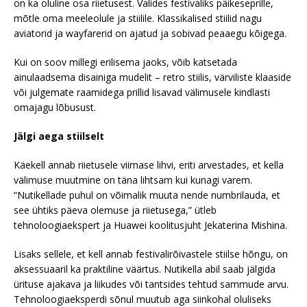
on ka oluline osa riietusest. Valides festivaliks päikeseprille,
mõtle oma meeleolule ja stiilile. Klassikalised stiilid nagu
aviatorid ja wayfarerid on ajatud ja sobivad peaaegu kõigega.
Kui on soov millegi erilisema jaoks, võib katsetada
ainulaadsema disainiga mudelit – retro stiilis, värviliste klaaside
või julgemate raamidega prillid lisavad välimusele kindlasti
omajagu lõbusust.
Jälgi aega stiilselt
Käekell annab riietusele viimase lihvi, eriti arvestades, et kella
välimuse muutmine on täna lihtsam kui kunagi varem.
“Nutikellade puhul on võimalik muuta nende numbrilauda, et
see ühtiks päeva olemuse ja riietusega,” ütleb
tehnoloogiaekspert ja Huawei koolitusjuht Jekaterina Mishina.
Lisaks sellele, et kell annab festivalirõivastele stiilse hõngu, on
aksessuaaril ka praktiline väärtus. Nutikella abil saab jälgida
ürituse ajakava ja liikudes või tantsides tehtud sammude arvu.
Tehnoloogiaeksperdi sõnul muutub aga siinkohal oluliseks