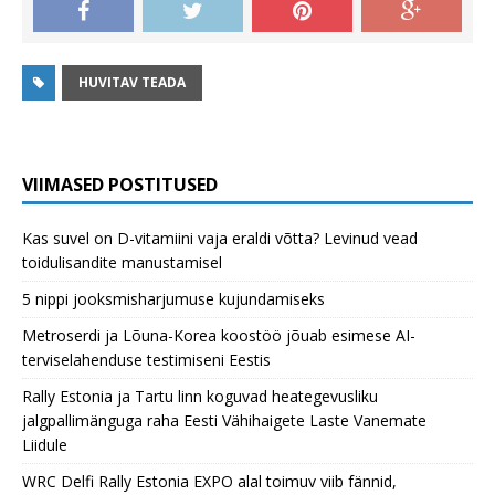
HUVITAV TEADA
VIIMASED POSTITUSED
Kas suvel on D-vitamiini vaja eraldi võtta? Levinud vead
toidulisandite manustamisel
5 nippi jooksmisharjumuse kujundamiseks
Metroserdi ja Lõuna-Korea koostöö jõuab esimese AI-
terviselahenduse testimiseni Eestis
Rally Estonia ja Tartu linn koguvad heategevusliku
jalgpallimänguga raha Eesti Vähihaigete Laste Vanemate
Liidule
WRC Delfi Rally Estonia EXPO alal toimuv viib fännid,