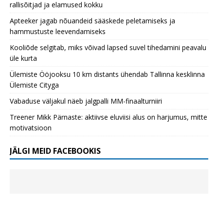
rallisõitjad ja elamused kokku
Apteeker jagab nõuandeid sääskede peletamiseks ja
hammustuste leevendamiseks
Kooliõde selgitab, miks võivad lapsed suvel tihedamini peavalu
üle kurta
Ülemiste Ööjooksu 10 km distants ühendab Tallinna kesklinna
Ülemiste Cityga
Vabaduse väljakul näeb jalgpalli MM-finaalturniiri
Treener Mikk Pärnaste: aktiivse eluviisi alus on harjumus, mitte
motivatsioon
JÄLGI MEID FACEBOOKIS