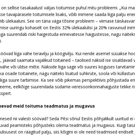
on sellise tasakaalust väljas toitumise puhul mitu probleemi. „Kui mai
e tavapärasele toitumisele lisaks, võib inimene saada liiga palju ener
ib ülekaaluni. See on täna väga tõsine probleem – viimase täiskasva
umise uuringu kohaselt on Eestis 32% ülekaalulisi ja 20% rasvunud inim
a suurendab riski haigestuda erinevatesse haigustesse, nagu näiteks
i.
söövad liiga vähe teravilju ja köögivilju. Kui nende asemel süüakse ho
, jäävad saamata vajalikud toitained – taolised näksid ise sisaldavad v
 vähe või üldse mitte. Näkside liiga sage või suures koguses tarvitami
ka osade toitainete, nagu näiteks lisatud suhkrute, soola või küllastu
liiga suure tarbimise. Ka see võib pikemas perspektiivis põhjustada er
leeme, eelkõige suurendada südame-veresoonkonnahaiguste tekke ris
kspert.
anevad meid toituma teadmatus ja mugavus
imesed nii valesti söövad? Seda Pitsi sõnul Eestis põhjalikult uuritud ei 
ipuvad peamisteks põhjusteks olema teadmatus ja mugavus. Kuigi tas
ulisusest on räägitud palju, siis kõigini ei ole need teadmised endiselt