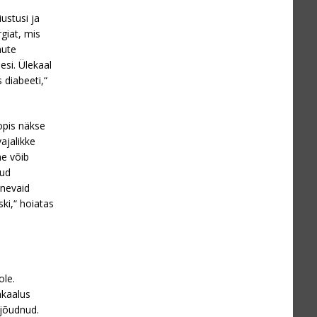
ustusi ja
giat, mis
nute
esi. Ülekaal
 diabeeti,“
opis näkse
ajalikke
ne võib
nud
inevaid
ki,“ hoiatas
ole.
akaalus
 jõudnud.