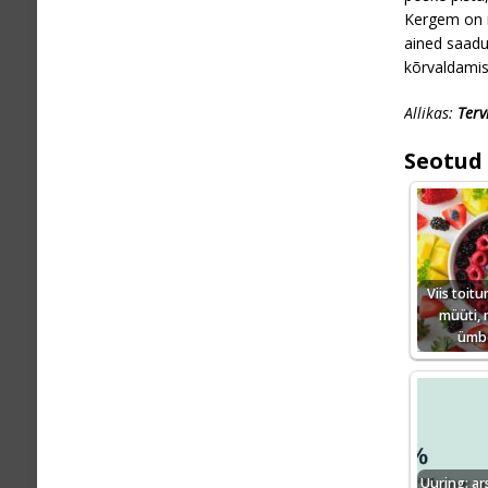
Kergem on m
ained saadud
kõrvaldamis
Allikas:
Terv
Seotud 
Viis toit
müüti, 
ümbe
Uuring: ar