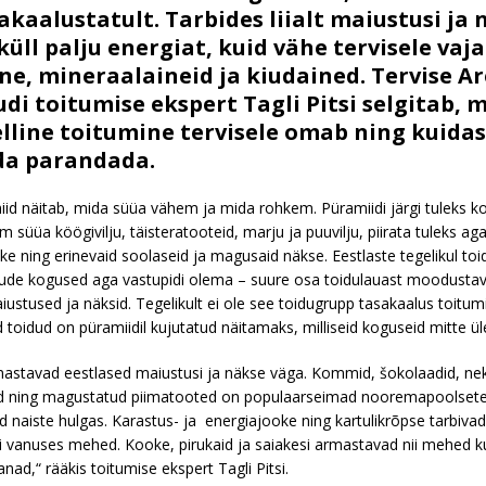
akaalustatult. Tarbides liialt maiustusi ja 
üll palju energiat, kuid vähe tervisele vaja
ne, mineraalaineid ja kiudained. Tervise A
udi toitumise ekspert Tagli Pitsi selgitab, m
lline toitumine tervisele omab ning kuida
da parandada.
id näitab, mida süüa vähem ja mida rohkem. Püramiidi järgi tuleks ko
 süüa köögivilju, täisteratooteid, marju ja puuvilju, piirata tuleks ag
ke ning erinevaid soolaseid ja magusaid näkse. Eestlaste tegelikul toi
tude kogused aga vastupidi olema – suure osa toidulauast moodustav
iustused ja näksid. Tegelikult ei ole see toidugrupp tasakaalus toitum
d toidud on püramiidil kujutatud näitamaks, milliseid koguseid mitte ül
astavad eestlased maiustusi ja näkse väga. Kommid, šokolaadid, nek
d ning magustatud piimatooted on populaarseimad nooremapoolset
 naiste hulgas. Karastus- ja energiajooke ning kartulikrõpse tarbivad 
eri vanuses mehed. Kooke, pirukaid ja saiakesi armastavad nii mehed ku
nad,“ rääkis toitumise ekspert Tagli Pitsi.