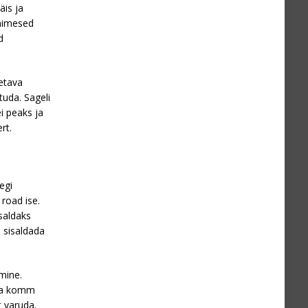
äis ja
inimesed
d
tetava
tuda. Sageli
i peaks ja
rt.
egi
 road ise.
isaldaks
d sisaldada
mine.
aga komm
t varuda.