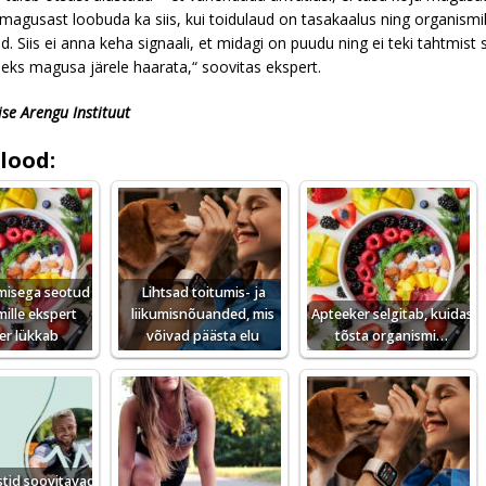
agusast loobuda ka siis, kui toidulaud on tasakaalus ning organismil
. Siis ei anna keha signaali, et midagi on puudu ning ei teki tahtmist s
eks magusa järele haarata,“ soovitas ekspert.
ise Arengu Instituut
lood:
umisega seotud
Lihtsad toitumis- ja
mille ekspert
liikumisnõuanded, mis
Apteeker selgitab, kuidas
r lükkab
võivad päästa elu
tõsta organismi…
stid soovitavad