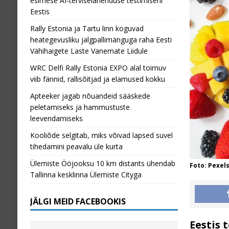
esimese AI-terviselahenduse testimiseni
139 - 2026 AUGUST
Eestis
Rally Estonia ja Tartu linn koguvad
heategevusliku jalgpallimänguga raha Eesti
Vähihaigete Laste Vanemate Liidule
WRC Delfi Rally Estonia EXPO alal toimuv
viib fännid, rallisõitjad ja elamused kokku
Apteeker jagab nõuandeid sääskede
peletamiseks ja hammustuste
leevendamiseks
Kooliõde selgitab, miks võivad lapsed suvel
tihedamini peavalu üle kurta
Ülemiste Ööjooksu 10 km distants ühendab
Foto: Pexel
Tallinna kesklinna Ülemiste Cityga
JÄLGI MEID FACEBOOKIS
Eestis 