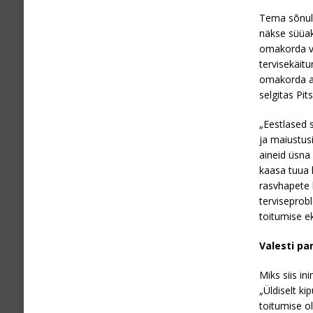
Tema sõnul 
näkse süüaks
omakorda vi
tervisekäit
omakorda ag
selgitas Pits
„Eestlased 
ja maiustusi
aineid üsna
kaasa tuua 
rasvhapete 
terviseprob
toitumise e
Valesti p
Miks siis in
„Üldiselt k
toitumise ol