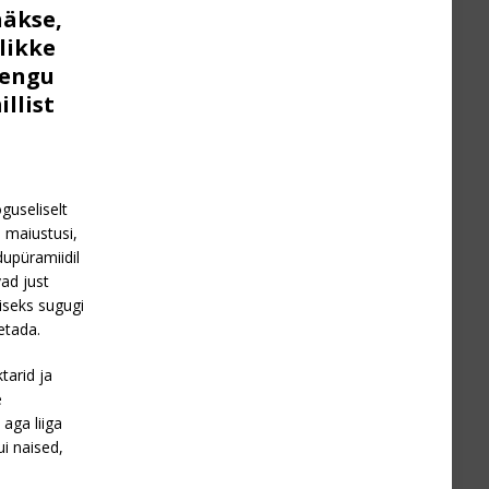
näkse,
likke
rengu
illist
s
guseliselt
a maiustusi,
dupüramiidil
ad just
iseks sugugi
etada.
tarid ja
e
aga liiga
i naised,