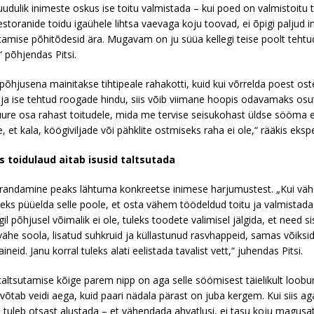
udulik inimeste oskus ise toitu valmistada – kui poed on valmistoitu t
restoranide toidu igaühele lihtsa vaevaga koju toovad, ei õpigi paljud 
tamise põhitõdesid ära. Mugavam on ju süüa kellegi teise poolt tehtu
“ põhjendas Pitsi.
õhjusena mainitakse tihtipeale rahakotti, kuid kui võrrelda poest os
 ja ise tehtud roogade hindu, siis võib viimane hoopis odavamaks osu
ure osa rahast toitudele, mida me tervise seisukohast üldse sööma e
, et kala, köögiviljade või pähklite ostmiseks raha ei ole,“ rääkis ekspe
 toidulaud aitab isusid taltsutada
randamine peaks lähtuma konkreetse inimese harjumustest. „Kui väh
uleks püüelda selle poole, et osta vähem töödeldud toitu ja valmistada
il põhjusel võimalik ei ole, tuleks toodete valimisel jälgida, et need s
 vähe soola, lisatud suhkruid ja küllastunud rasvhappeid, samas võiksi
aineid. Janu korral tuleks alati eelistada tavalist vett,“ juhendas Pitsi.
altsutamise kõige parem nipp on aga selle söömisest täielikult loobu
võtab veidi aega, kuid paari nädala pärast on juba kergem. Kui siis 
, tuleb otsast alustada – et vähendada ahvatlusi, ei tasu koju magusa