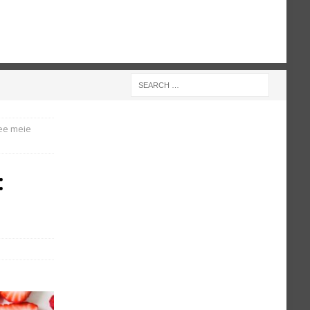
see meie
: