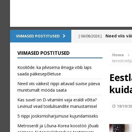
Need viis v
VIIMASED POSTITUSED
[ 06/08/2026 ]
saata
NR. 139 - 2026 AUGU
VIIMASED POSTITUSED
Home
Kas suvel on
tervist mõj
[ 31/07/2026 ]
Kooliõde: ka pilvisema ilmaga võib laps
toidulisandite manusta
saada päikesepõletuse
Eest
Need viis väikest nippi aitavad suvise päeva
5 nippi joo
[ 30/07/2026 ]
kuid
muretumalt mööda saata
Metroserdi 
[ 24/07/2026 ]
Kas suvel on D-vitamiini vaja eraldi võtta?
Levinud vead toidulisandite manustamisel
18/10/2
terviselahenduse testim
5 nippi jooksmisharjumuse kujundamiseks
Kooliõde: k
[ 06/08/2026 ]
Metroserdi ja Lõuna-Korea koostöö jõuab