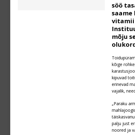
söö tas
saame k
vitamii
Institu
mõju se
olukor
Toidupürami
kõige rohkem
karastusjoo
kipuvad toi
erinevad ma
vajalik, nee
„Paraku arm
mahlajoogi
täiskasvanud
palju just 
noored ja va