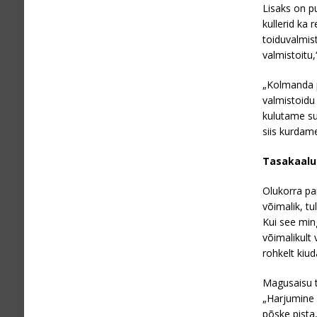
Lisaks on pu
kullerid ka 
toiduvalmis
valmistoitu,
„Kolmanda p
valmistoidu
kulutame su
siis kurdame
Tasakaalus
Olukorra pa
võimalik, t
Kui see ming
võimalikult
rohkelt kiud
Magusaisu t
„Harjumine 
põske pista