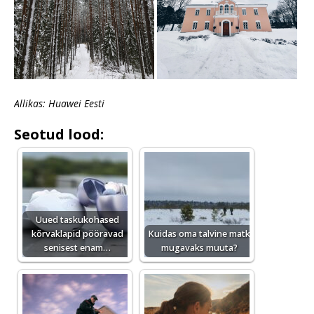
Allikas: Huawei Eesti
Seotud lood:
Uued taskukohased
kõrvaklapid pööravad
Kuidas oma talvine matk
senisest enam…
mugavaks muuta?