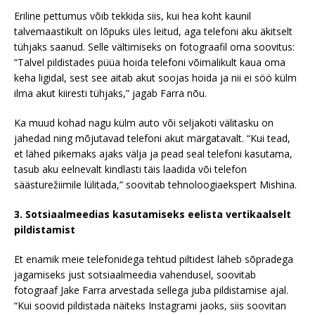
Eriline pettumus võib tekkida siis, kui hea koht kaunil
talvemaastikult on lõpuks üles leitud, aga telefoni aku äkitselt
tühjaks saanud. Selle vältimiseks on fotograafil oma soovitus:
“Talvel pildistades püüa hoida telefoni võimalikult kaua oma
keha ligidal, sest see aitab akut soojas hoida ja nii ei söö külm
ilma akut kiiresti tühjaks,” jagab Farra nõu.
Ka muud kohad nagu külm auto või seljakoti välitasku on
jahedad ning mõjutavad telefoni akut märgatavalt. “Kui tead,
et lähed pikemaks ajaks välja ja pead seal telefoni kasutama,
tasub aku eelnevalt kindlasti täis laadida või telefon
säästurežiimile lülitada,” soovitab tehnoloogiaekspert Mishina.
3. Sotsiaalmeedias kasutamiseks eelista vertikaalselt
pildistamist
Et enamik meie telefonidega tehtud piltidest läheb sõpradega
jagamiseks just sotsiaalmeedia vahendusel, soovitab
fotograaf Jake Farra arvestada sellega juba pildistamise ajal.
“Kui soovid pildistada näiteks Instagrami jaoks, siis soovitan