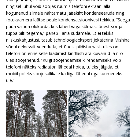
ning sel juhul võib soojas ruumis telefoni ekraani alla
kogunenud silmale nähtamatu jäitekiht kondenseeruda ning
fotokaamera läätse peale kondensatsioonivesi tekkida. “Seega
püüa vältida olukorda, kus lähed väga külmast õuest sooja
tuppa pilti tegema,” paneb Farra südamele. Et ei tekiks
niiskuskahjustusi, tasub tehnoloogiaekspert Jekaterina Mishina
sõnul eelnevalt veenduda, et õuest pildistamast tulles on
telefon on enne selle laadimist kindlasti ära kuivanud ja n-ö
üles soojenenud. “Kuigi soojendamise kiirendamiseks võib
telefoni näiteks radiaatori lähedal hoida, tuleks jälgida, et
mobiil poleks soojusallikale ka liiga lähedal ega kuumeneks
üle.”