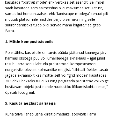
kasutada “portrait mode” ehk vertikaalset asendit. Sel moel
saab kasutada sotsiaalmeedias pildi maksimaalset ulatust,
samas kui horisontaalselt ehk “landscape modega” tehtud pilt
muutub platvormile laadides palju pisemaks ning selle
suurendamiseks tuleb pildi servad maha lõigata,” selgitab
Farra.
4. Mõtle kompositsioonile
Pole tähtis, kas pildile on tarvis püüda jäätunud kaanega järv,
härmas okstega puu või lumelilledega aknaklaas – igal juhul
tasub Farra sõnul lähtuda pildistamisel kompositsiooni
nurgakiviks olevast kolmandike reeglist. “Lihtsalt öeldes tasub
jagada ekraanipilt kas mõtteliselt või “grid mode’i” kasutades
3×3 ehk üheksaks ruuduks ning paigutada pildistatav või kõige
huvitavam objekt just nende ruudustiku lõikumiskohtadesse,”
õpetab fotograaf.
5. Kasuta aeglast säriaega
Kuna talvel läheb üsna kiirelt pimedaks, soovitab Farra