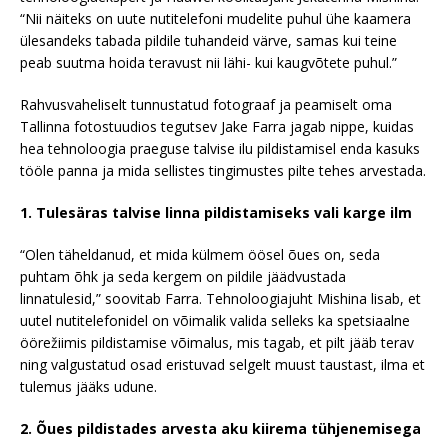
“Nii näiteks on uute nutitelefoni mudelite puhul ühe kaamera
ülesandeks tabada pildile tuhandeid värve, samas kui teine
peab suutma hoida teravust nii lähi- kui kaugvõtete puhul.”
Rahvusvaheliselt tunnustatud fotograaf ja peamiselt oma
Tallinna fotostuudios tegutsev Jake Farra jagab nippe, kuidas
hea tehnoloogia praeguse talvise ilu pildistamisel enda kasuks
tööle panna ja mida sellistes tingimustes pilte tehes arvestada.
1. Tulesäras talvise linna pildistamiseks vali karge ilm
“Olen täheldanud, et mida külmem öösel õues on, seda
puhtam õhk ja seda kergem on pildile jäädvustada
linnatulesid,” soovitab Farra. Tehnoloogiajuht Mishina lisab, et
uutel nutitelefonidel on võimalik valida selleks ka spetsiaalne
öörežiimis pildistamise võimalus, mis tagab, et pilt jääb terav
ning valgustatud osad eristuvad selgelt muust taustast, ilma et
tulemus jääks udune.
2. Õues pildistades arvesta aku kiirema tühjenemisega