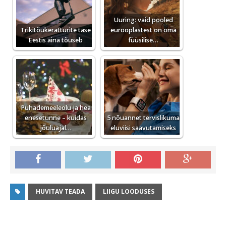
Uuring: vaid pooled
Trikitõukeratturite tase
eurooplastest on oma
Eestis aina tõuseb
füüsilise…
Pühademeeleolu ja hea
enesetunne – kuidas
5 nõuannet tervislikuma
jõuluajal…
eluviisi saavutamiseks
HUVITAV TEADA
LIIGU LOODUSES