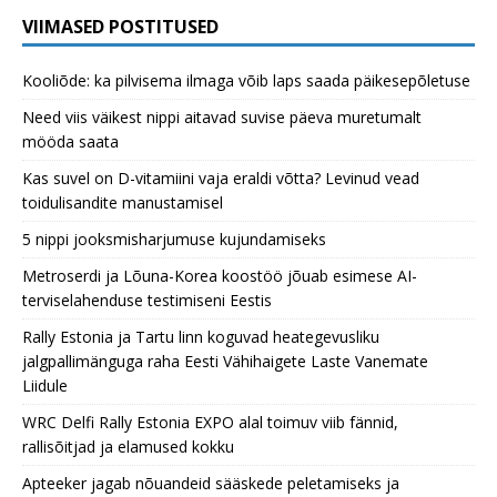
VIIMASED POSTITUSED
Kooliõde: ka pilvisema ilmaga võib laps saada päikesepõletuse
Need viis väikest nippi aitavad suvise päeva muretumalt
mööda saata
Kas suvel on D-vitamiini vaja eraldi võtta? Levinud vead
toidulisandite manustamisel
5 nippi jooksmisharjumuse kujundamiseks
Metroserdi ja Lõuna-Korea koostöö jõuab esimese AI-
terviselahenduse testimiseni Eestis
Rally Estonia ja Tartu linn koguvad heategevusliku
jalgpallimänguga raha Eesti Vähihaigete Laste Vanemate
Liidule
WRC Delfi Rally Estonia EXPO alal toimuv viib fännid,
rallisõitjad ja elamused kokku
Apteeker jagab nõuandeid sääskede peletamiseks ja