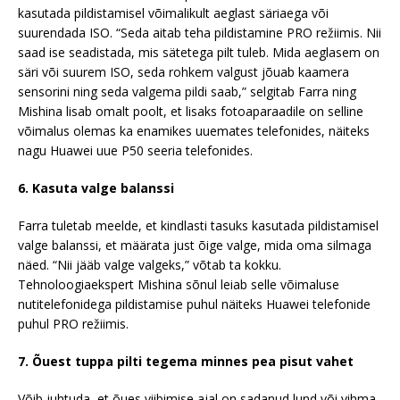
kasutada pildistamisel võimalikult aeglast säriaega või
suurendada ISO. “Seda aitab teha pildistamine PRO režiimis. Nii
saad ise seadistada, mis sätetega pilt tuleb. Mida aeglasem on
säri või suurem ISO, seda rohkem valgust jõuab kaamera
sensorini ning seda valgema pildi saab,” selgitab Farra ning
Mishina lisab omalt poolt, et lisaks fotoaparaadile on selline
võimalus olemas ka enamikes uuemates telefonides, näiteks
nagu Huawei uue P50 seeria telefonides.
6. Kasuta valge balanssi
Farra tuletab meelde, et kindlasti tasuks kasutada pildistamisel
valge balanssi, et määrata just õige valge, mida oma silmaga
näed. “Nii jääb valge valgeks,” võtab ta kokku.
Tehnoloogiaekspert Mishina sõnul leiab selle võimaluse
nutitelefonidega pildistamise puhul näiteks Huawei telefonide
puhul PRO režiimis.
7. Õuest tuppa pilti tegema minnes pea pisut vahet
Võib juhtuda, et õues viibimise ajal on sadanud lund või vihma