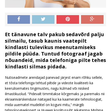
Et tänavune talv pakub sedavõrd palju
silmailu, tasub kaunis vaatepilt
kindlasti tulevikus meenutamiseks
pildile püüda. Tuntud fotograaf jagab
nõuandeid, mida telefoniga pilte tehes
kindlasti silmas pidada.
Nutiseadmete arendajad panevad järjest enam rõhku sellele,
et tõsta telefoniga tehtud piltide ja videote kvaliteeti ka
keerulisemates tingimustes, nagu külmad või niisked
ilmastikuolud. “Pidevalt timmitakse kõrgemaks ja paremaks nii
ekraanivärskenduse näitajaid kui ka kaamerate tehnoloogiat,
mida uuematel mudelitel on koguni mitu,” märgib
tehnoloogiaekspert ja Huawei koolitusjuht Jekaterina Mishina.