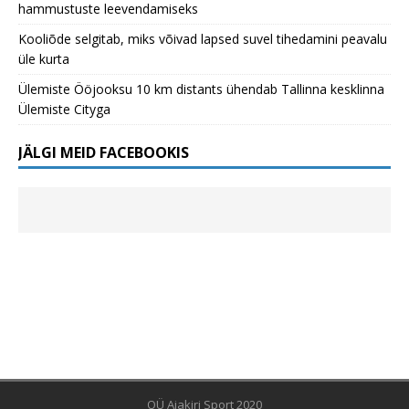
hammustuste leevendamiseks
Kooliõde selgitab, miks võivad lapsed suvel tihedamini peavalu
üle kurta
Ülemiste Ööjooksu 10 km distants ühendab Tallinna kesklinna
Ülemiste Cityga
JÄLGI MEID FACEBOOKIS
OÜ Ajakiri Sport 2020